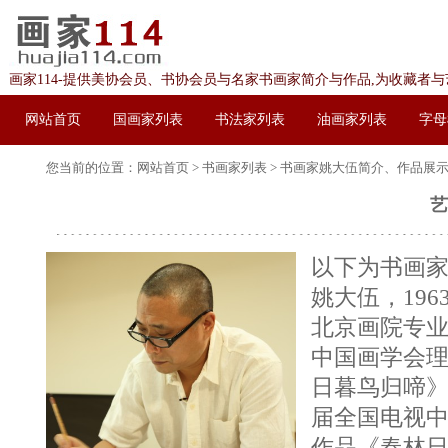
画家114-提供美协会员、书协会员与名家书画家简介与作品,为收藏者
网站首页
国画家列表
书法家列表
油画家列表
字母
您当前的位置：
网站首页
>
书画家列表
> 书画家
姚大伍简介、作品展
艺
以下为书画
姚大伍，19
北京画院专业
中国画学会理
日暮鸟归啼》
届全国电视中
作品《春林日