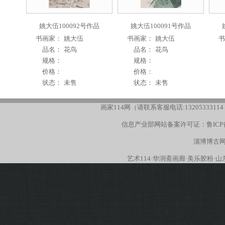
姚大伍100092号作品
姚大伍100091号作品
书画家：
姚大伍
书画家：
姚大伍
书
品名：
花鸟
品名：
花鸟
规格：
规格：
价格：
价格：
状态：
未售
状态：
未售
画家114网（请联系客服电话:13205333114
信息产业部网站备案许可证：
鲁ICP
淄博博古网
艺术114
·
华润斋画廊
·
美乐胶粉
·
山