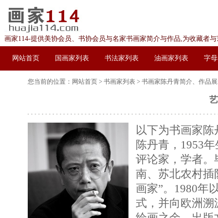
画家114-提供美协会员、书协会员与名家书画家简介与作品,为收藏者
网站首页
国画家列表
书法家列表
油画家列表
字母
您当前的位置：
网站首页
>
书画家列表
> 书画家
陈丹青简介、作品展
艺
以下为书画家陈
陈丹青，195
评论家，学者。毕
南、苏北农村插
画家”。198
式，并向欧洲溯
绘画之余，出版