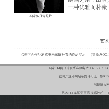
一种优雅而朴素
书画家陈丹青照片
艺术
点击下面作品浏览书画家陈丹青的作品展示：（请联系
QQ:
画家114网（请联系客服电话:13205333114
信息产业部网站备案许可证：
鲁ICP
淄博博古网
艺术114
·
华润斋画廊
·
美乐胶粉
·
山