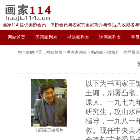
画家114-提供美协会员、书协会员与名家书画家简介与作品,为收藏者
网站首页
国画家列表
书法家列表
油画家列表
字母
您当前的位置：
网站首页
>
书画家列表
> 书画家
王镛简介、作品展示
以下为书画家王
王镛，别署凸斋
原人。一九七九
研究生，攻山水
指导，一九八一
教。现任中央美
书画家王镛照片
会篆刻艺术委员