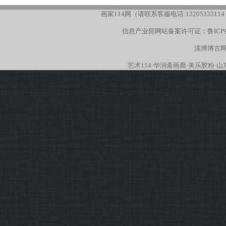
画家114网（请联系客服电话:13205333114
信息产业部网站备案许可证：
鲁ICP
淄博博古网
艺术114
·
华润斋画廊
·
美乐胶粉
·
山