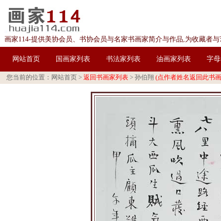
画家114-提供美协会员、书协会员与名家书画家简介与作品,为收藏者
网站首页
国画家列表
书法家列表
油画家列表
字母
您当前的位置：
网站首页
>
返回书画家列表
>
孙伯翔
(点作者姓名返回此书画