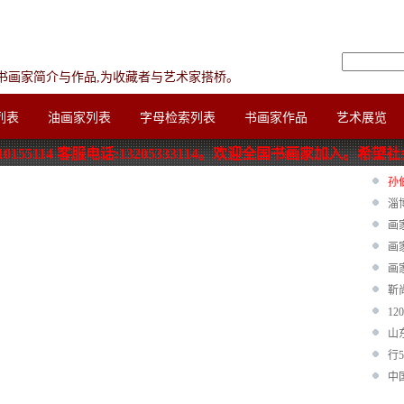
家书画家简介与作品,为收藏者与艺术家搭桥。
列表
油画家列表
字母检索列表
书画家作品
艺术展览
155114 客服电话:13205333114。欢迎全国书画家加入。希望
孙
淄
画
画
画
靳
1
山
行
中