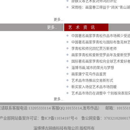
廖静文等艺术家对师鸿的评论
宋雨桂：画富春江得益于“闭关”青山湖
更多...
视 频
更多...
艺 术
中国著名画家李青松作品市场稀少受
中国著名画家李青松与国际布鲁克林
李青松和师兄回忆贾万新老师
画家李青松和爱新觉罗启年及爱新觉
国际著名画家李青松向全球艺术爱好
淄博书画,城市的荣光与梦想
画家康宁花鸟作品鉴赏
艺术品市场推出交易新形式
新买家入场促艺术品市场回暖
艺术品市场仍在调整中 个别板块表现
更多...
请联系客服电话:13205333114
客服QQ:10155114
,发布作品） 邮箱：1015511
产业部网站备案许可证：
鲁ICP备11034197号-6
鲁公网安备：370321020001
淄博博古网络科技有限公司 版权所有