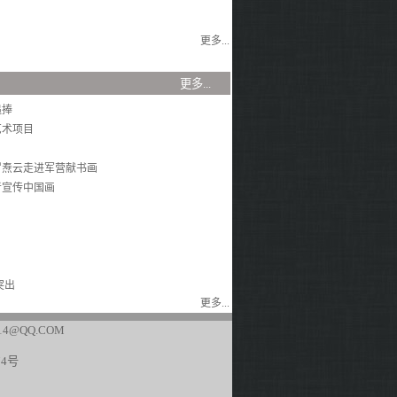
更多...
 资 讯
更多...
追捧
艺术项目
罗焘云走进军营献书画
者宣传中国画
突出
更多...
4@QQ.COM
74号