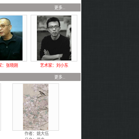
 荐
更多...
家：张晓刚
艺术家：刘小东
 品
更多...
作者：
姚大伍