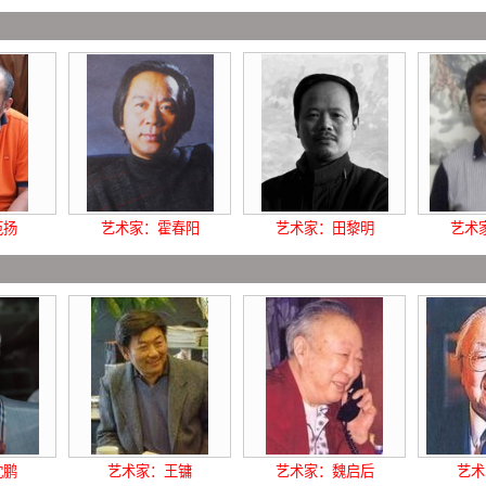
画 家 推
范扬
艺术家：霍春阳
艺术家：田黎明
艺术
法 家 推
沈鹏
艺术家：王镛
艺术家：魏启后
艺术