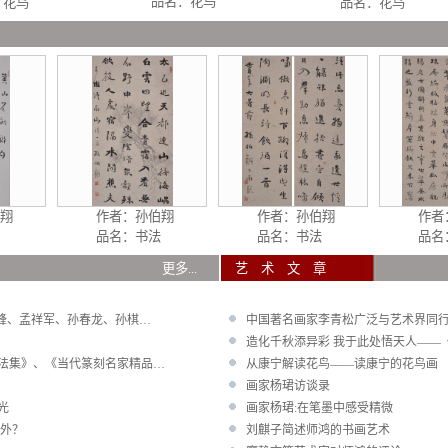
品名：花鸟
花鸟
品名：花鸟
法 家 作
翔
作者：
孙伯翔
作者：
孙伯翔
作者
品名：书法
品名：书法
品名：
展 览
更多...
艺 术
晓峰、孟祥军、孙春龙、孙棋…
中国著名画家李青松广泛与艺术界同
造化千秋添异彩 我于此处悟天人——
法集》、《当代篆刻名家精品…
从康宁解读花鸟——读康宁的花鸟画
画家杨珺访谈录
光
画家杨珺:在笔墨中感受精微
例外？
刘麒子简述师鸿的书画艺术