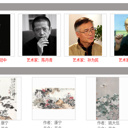
画 家 推
冠中
艺术家：陈丹青
艺术家：孙为民
艺术
画 家 作
作者：
康宁
：
康宁
作者：
姚大伍