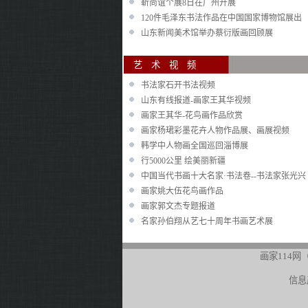
靳尚谊个展8日在广州开展
120件毛泽东书法作品在中国国家博物馆展出
山东新闻美术馆举办蔡衍版画回顾展
艺 术 
书法家石开书法视频
山东有线报道-画家王其华视频
画家王其华-花鸟画作品欣赏
画家杨珺彩墨花卉人物作品展、画展视频
韩学中人物画全国巡回淄博展
行5000公里 绘美丽新疆
中国当代书画十大名家·书法卷--书法家张光兴
画家姚大伍花鸟画作品
画家郭文杰专题报道
名家孙伯翔从艺七十周年书画艺术展
画家114网（
信息