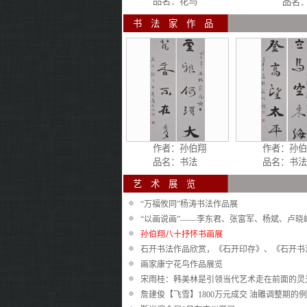
品名：花鸟
品名：
书 
作者：
孙伯翔
作者：
孙伯
品名：书法
品名：书法
艺 术 
“万福攸同”杨涛书法作品展
“以画说画”——李东君、张富军、杨斌、卢
孙伯翔八十抒怀书画展
石开书法作品欣赏，《石开印存》、《石开书
画家康宁花鸟作品展览
宋雨桂：韩美林是引领当代艺术走在前面的灵
詹建俊【飞雪】1800万元成交 油雕调整期的