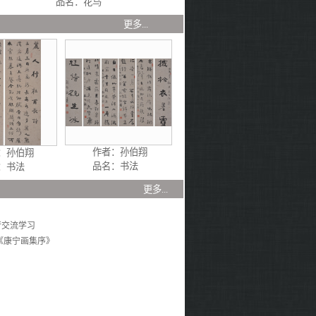
品名：花鸟
 品
更多...
作者：
孙伯翔
：
孙伯翔
品名：书法
书法
 文 章
更多...
行交流学习
《康宁画集序》