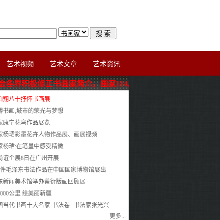
艺术视频
艺术文章
艺术资讯
社会各界积极修正书画家简介。
画家114,补充更新作者照片、简介与书画家新
伯翔八十抒怀书画展
博书画,城市的荣光与梦想
家康宁花鸟作品展览
家杨珺彩墨花卉人物作品展、画展视频
家杨珺:在笔墨中感受精微
尚谊个展8日在广州开展
20件毛泽东书法作品在中国国家博物馆展出
东新闻美术馆举办蔡衍版画回顾展
5000公里 绘美丽新疆
国当代书画十大名家·书法卷--书法家张光兴…
更多...